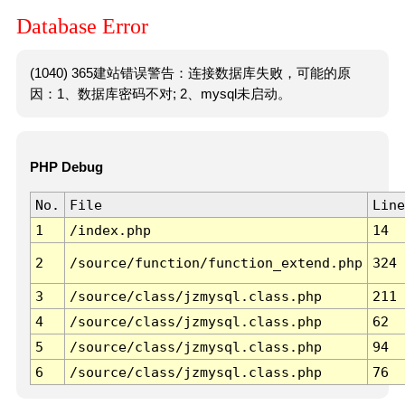
Database Error
(1040) 365建站错误警告：连接数据库失败，可能的原
因：1、数据库密码不对; 2、mysql未启动。
PHP Debug
No.
File
Line
1
/index.php
14
2
/source/function/function_extend.php
324
3
/source/class/jzmysql.class.php
211
4
/source/class/jzmysql.class.php
62
5
/source/class/jzmysql.class.php
94
6
/source/class/jzmysql.class.php
76