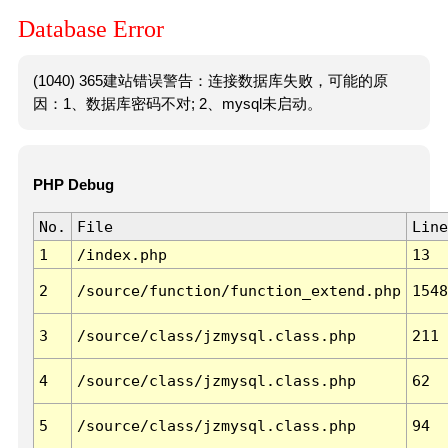
Database Error
(1040) 365建站错误警告：连接数据库失败，可能的原
因：1、数据库密码不对; 2、mysql未启动。
PHP Debug
No.
File
Line
1
/index.php
13
2
/source/function/function_extend.php
1548
3
/source/class/jzmysql.class.php
211
4
/source/class/jzmysql.class.php
62
5
/source/class/jzmysql.class.php
94