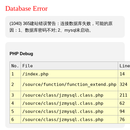
Database Error
(1040) 365建站错误警告：连接数据库失败，可能的原
因：1、数据库密码不对; 2、mysql未启动。
PHP Debug
No.
File
Line
1
/index.php
14
2
/source/function/function_extend.php
324
3
/source/class/jzmysql.class.php
211
4
/source/class/jzmysql.class.php
62
5
/source/class/jzmysql.class.php
94
6
/source/class/jzmysql.class.php
76