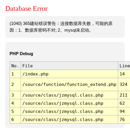
Database Error
(1040) 365建站错误警告：连接数据库失败，可能的原
因：1、数据库密码不对; 2、mysql未启动。
PHP Debug
No.
File
Line
1
/index.php
14
2
/source/function/function_extend.php
324
3
/source/class/jzmysql.class.php
211
4
/source/class/jzmysql.class.php
62
5
/source/class/jzmysql.class.php
94
6
/source/class/jzmysql.class.php
76