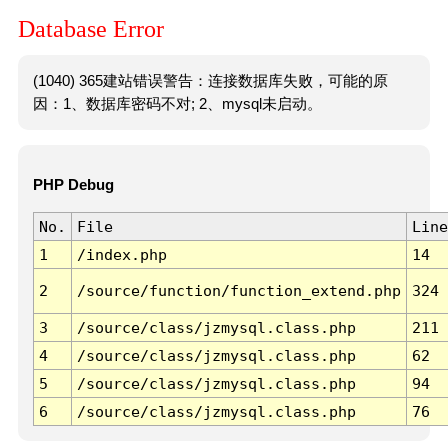
Database Error
(1040) 365建站错误警告：连接数据库失败，可能的原
因：1、数据库密码不对; 2、mysql未启动。
PHP Debug
No.
File
Line
1
/index.php
14
2
/source/function/function_extend.php
324
3
/source/class/jzmysql.class.php
211
4
/source/class/jzmysql.class.php
62
5
/source/class/jzmysql.class.php
94
6
/source/class/jzmysql.class.php
76