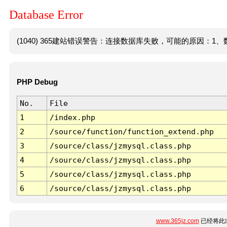
Database Error
(1040) 365建站错误警告：连接数据库失败，可能的原因：1、数
PHP Debug
No.
File
1
/index.php
2
/source/function/function_extend.php
3
/source/class/jzmysql.class.php
4
/source/class/jzmysql.class.php
5
/source/class/jzmysql.class.php
6
/source/class/jzmysql.class.php
www.365jz.com
已经将此