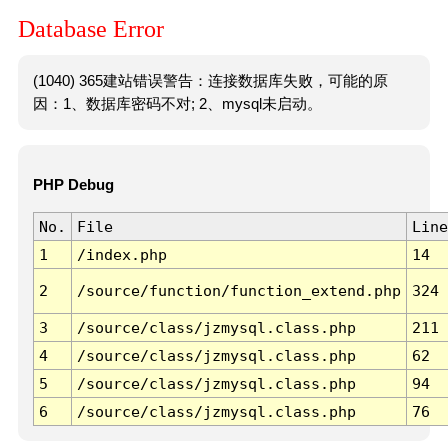
Database Error
(1040) 365建站错误警告：连接数据库失败，可能的原
因：1、数据库密码不对; 2、mysql未启动。
PHP Debug
No.
File
Line
1
/index.php
14
2
/source/function/function_extend.php
324
3
/source/class/jzmysql.class.php
211
4
/source/class/jzmysql.class.php
62
5
/source/class/jzmysql.class.php
94
6
/source/class/jzmysql.class.php
76