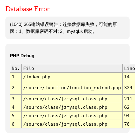
Database Error
(1040) 365建站错误警告：连接数据库失败，可能的原
因：1、数据库密码不对; 2、mysql未启动。
PHP Debug
No.
File
Line
1
/index.php
14
2
/source/function/function_extend.php
324
3
/source/class/jzmysql.class.php
211
4
/source/class/jzmysql.class.php
62
5
/source/class/jzmysql.class.php
94
6
/source/class/jzmysql.class.php
76