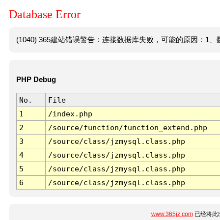
Database Error
(1040) 365建站错误警告：连接数据库失败，可能的原因：1、数
PHP Debug
No.
File
1
/index.php
2
/source/function/function_extend.php
3
/source/class/jzmysql.class.php
4
/source/class/jzmysql.class.php
5
/source/class/jzmysql.class.php
6
/source/class/jzmysql.class.php
www.365jz.com
已经将此