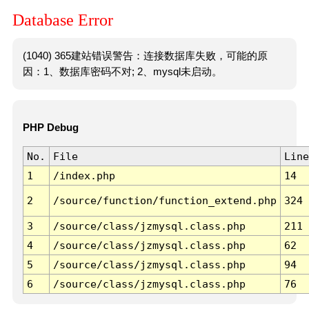
Database Error
(1040) 365建站错误警告：连接数据库失败，可能的原
因：1、数据库密码不对; 2、mysql未启动。
PHP Debug
No.
File
Line
1
/index.php
14
2
/source/function/function_extend.php
324
3
/source/class/jzmysql.class.php
211
4
/source/class/jzmysql.class.php
62
5
/source/class/jzmysql.class.php
94
6
/source/class/jzmysql.class.php
76