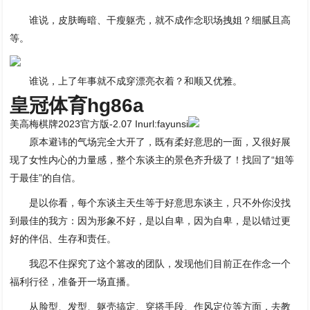
谁说，皮肤晦暗、干瘦躯壳，就不成作念职场拽姐？细腻且高
等。
谁说，上了年事就不成穿漂亮衣着？和顺又优雅。
皇冠体育hg86a
美高梅棋牌2023官方版-2.07 Inurl:fayunsi
原本避讳的气场完全大开了，既有柔好意思的一面，又很好展
现了女性内心的力量感，整个东谈主的景色齐升级了！找回了“姐等
于最佳”的自信。
是以你看，每个东谈主天生等于好意思东谈主，只不外你没找
到最佳的我方：因为形象不好，是以自卑，因为自卑，是以错过更
好的伴侣、生存和责任。
我忍不住探究了这个篡改的团队，发现他们目前正在作念一个
福利行径，准备开一场直播。
从脸型、发型、躯壳搞定、穿搭手段、作风定位等方面，去教