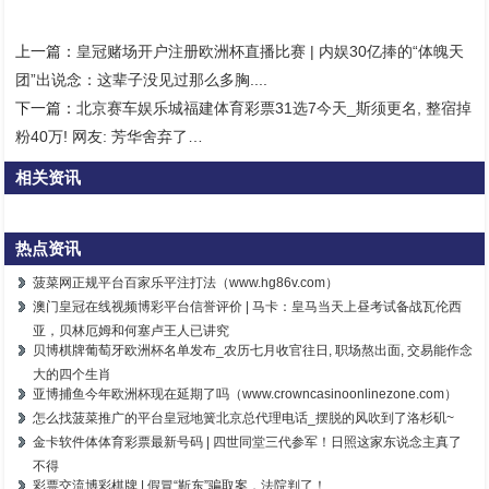
上一篇：
皇冠赌场开户注册欧洲杯直播比赛 | 内娱30亿捧的“体魄天
团”出说念：这辈子没见过那么多胸....
下一篇：
北京赛车娱乐城福建体育彩票31选7今天_斯须更名, 整宿掉
粉40万! 网友: 芳华舍弃了…
相关资讯
热点资讯
菠菜网正规平台百家乐平注打法（www.hg86v.com）
澳门皇冠在线视频博彩平台信誉评价 | 马卡：皇马当天上昼考试备战瓦伦西
亚，贝林厄姆和何塞卢王人已讲究
贝博棋牌葡萄牙欧洲杯名单发布_农历七月收官往日, 职场熬出面, 交易能作念
大的四个生肖
亚博捕鱼今年欧洲杯现在延期了吗（www.crowncasinoonlinezone.com）
怎么找菠菜推广的平台皇冠地簧北京总代理电话_摆脱的风吹到了洛杉矶~
金卡软件体体育彩票最新号码 | 四世同堂三代参军！日照这家东说念主真了
不得
彩票交流博彩棋牌 | 假冒“靳东”骗取案，法院判了！