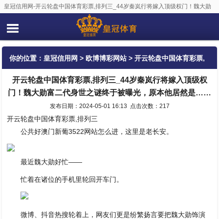
皇冠信用网-开云轮盘中国体育彩票,排列三_44岁秦岚行将嫁入顶级权门！魏大勋
富二代身世之谜终于被曝光，原本他居然是……
你的位置：
皇冠信用网
>
欧博博彩网站
> 开云轮盘中国体育彩票,
开云轮盘中国体育彩票,排列三_44岁秦岚行将嫁入顶级权
排列三_44岁秦岚行将嫁入顶级权门！魏大勋富二代身世之谜终于
门！魏大勋富二代身世之谜终于被曝光，原本他居然是……
被曝光，原本他居然是……
发布日期：2024-05-01 16:13 点击次数：217
开云轮盘中国体育彩票,排列三
公共好澳门新葡3522网站怎么进，这里是老长安。
最近魏大勋好忙——
忙着在诸位的手机里轮回开车门。
微博、抖音热搜轮着上，网友们更是纷繁扬言要把魏大勋饰演