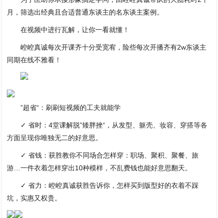
月，筛选出经典且合适普通东谈主的名东谈主案例。
在视频中进行瓦解，让你一看就懂！
崆崆真诚每次开课齐十分受宽宥，险些每次开播齐有2w东谈主
同期在线不雅看！
”超省“：刷刷短视频的工夫就能学
✓ 省时：4堂课解脱”矮胖挫“，从发型、躯壳、妆容、穿搭等各
方面呈现你唯独无二的好意思。
✓ 省钱：获胜教你不同场合怎样穿：职场、聚积、聚餐、旅
游…一件衣着怎样穿出10种模样，不乱费钱也能好意思翻天。
✓ 省力：崆崆真诚获胜告诉你，怎样买到版型好的衣着不踩
坑，实惠又权贵。