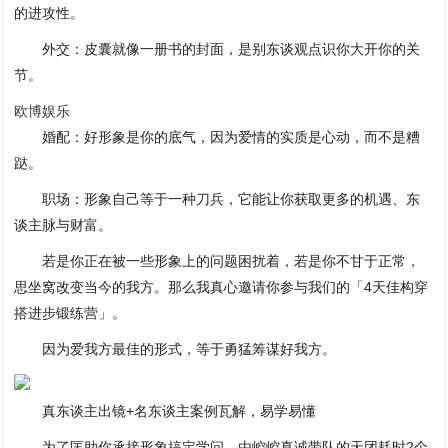
的进攻性。
外交：皮囊就像一册书的封面，是别东谈观点识你大开你的关
节。
欧博娱乐
婚配：好形象是你的底气，因为爱情的实质是心动，而不是糟
跶。
职场：形象自己等于一种刀兵，它能让你获取更多的机遇、东
谈主脉与财富。
若是你正在被一些形象上的问题困扰着，若是你不甘于正常，
思坐窝改变当今的我方。那么我真心邀请你参与我们的「4天佳构穿
搭进步锻练营」。
因为爱我方最佳的形式，等于勇猛筹谋好我方。
真东谈主出镜+名东谈主案例瓦解，易学易懂
为了匡助你承接形象搞定学问，由崆崆真诚带队的天团耗时2个