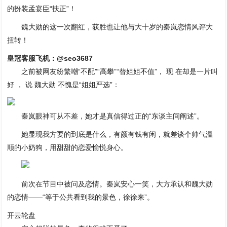
的扮装孟宴臣“扶正”！
魏大勋的这一次翻红，获胜也让他与大十岁的秦岚恋情风评大
扭转！
皇冠客服飞机：@seo3687
之前被网友纷繁嘲“不配”“高攀”“替姐姐不值”， 现 在却是一片叫
好 ， 说 魏大勋 不愧是“姐姐严选”：
秦岚眼神可从不差，她才是真信得过正的“东谈主间阐述”。
她显现我方要的到底是什么，有颜有钱有闲，就差谈个帅气温
顺的小奶狗，用甜甜的恋爱愉悦身心。
前次在节目中被问及恋情。秦岚安心一笑，大方承认和魏大勋
的恋情——“等于公共看到我的景色，徐徐来”。
开云轮盘