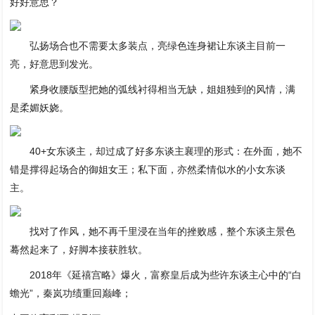
好好意思？
弘扬场合也不需要太多装点，亮绿色连身裙让东谈主目前一
亮，好意思到发光。
紧身收腰版型把她的弧线衬得相当无缺，姐姐独到的风情，满
是柔媚妖娆。
40+女东谈主，却过成了好多东谈主襄理的形式：在外面，她不
错是撑得起场合的御姐女王；私下面，亦然柔情似水的小女东谈
主。
找对了作风，她不再千里浸在当年的挫败感，整个东谈主景色
蓦然起来了，好脚本接获胜软。
2018年《延禧宫略》爆火，富察皇后成为些许东谈主心中的“白
蟾光”，秦岚功绩重回巅峰；