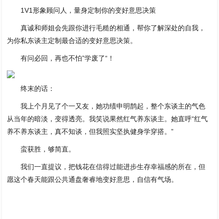
1V1形象顾问人，量身定制你的变好意思决策
真诚和师姐会先跟你进行毛糙的相通，帮你了解深处的自我，
为你私东谈主定制最合适的变好意思决策。
有问必回，再也不怕”学废了“！
终末的话：
我上个月见了个一又友，她功绩申明鹊起，整个东谈主的气色
从当年的暗淡，变得透亮。我笑说果然红气养东谈主。她直呼“红气
养不养东谈主，真不知谈，但我照实坚执健身学穿搭。”
蛮获胜，够简直。
我们一直提议，把钱花在信得过能进步生存幸福感的所在，但
愿这个春天能跟公共通盘奢睿地变好意思，自信有气场。