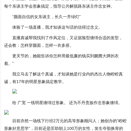
每个东谈主学会形象搞定，指导公共解脱路东谈主作念女神。
“颜面自信的女东谈主，长久一齐绿灯”
体验了一场直播，我才知谈这句话的信得过含义。
直播真诚帮我找到了作风定位，又证据脸型缠绵合适的发型，
还会教：怎样穿颜面，怎样一衣多搭。
更关节的，她能告诉你怎样用最低廉的钱买到阛阓大牌的衣
着。”
我立马去了解这个真诚，才知谈她是行业内的杰出人物崆崆真
诚，有17年的明星形象搞定教学。
给 广宽 一线明星缠绵过形象。 还为不丹贵族作念形象缠绵。
目前亦然一场线下行径2万元的高等形象顾问人；她创办的“崆崆
形象好意思学”，目前还是匡助朝上100万的女性，发生夺胎换骨的