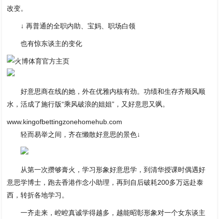
改变。
↓ 再普通的全职内助、宝妈、职场白领
也有惊东谈主的变化
好意思商在线的她，外在优雅内核有劲。功绩和生存齐顺风顺
水，活成了施行版“乘风破浪的姐姐”，又好意思又飒。
www.kingofbettingzonehomehub.com
轻而易举之间，齐在懒散好意思的景色↓
从第一次攒够膏火，学习形象好意思学，到清华授课时偶遇好
意思学博士，跑去香港作念小助理，再到自后破耗200多万远赴泰
西，转折各地学习。
一齐走来，崆崆真诚学得越多，越能昭彰形象对一个女东谈主