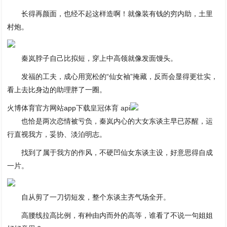
长得再颜面，也经不起这样造啊！就像装有钱的穷内助，土里
村炮。
秦岚脖子自己比拟短，穿上中高领就像发面馒头。
发福的工夫，成心用宽松的“仙女袖”掩藏，反而会显得更壮实，
看上去比身边的助理胖了一圈。
火博体育官方网站app下载
皇冠体育 api
也恰是两次恋情被亏负，秦岚内心的大女东谈主早已苏醒，运
行直视我方，妥协、淡泊明志。
找到了属于我方的作风，不硬凹仙女东谈主设，好意思得自成
一片。
自从剪了一刀切短发，整个东谈主齐气场全开。
高腰线拉高比例，有种由内而外的高等，谁看了不说一句姐姐