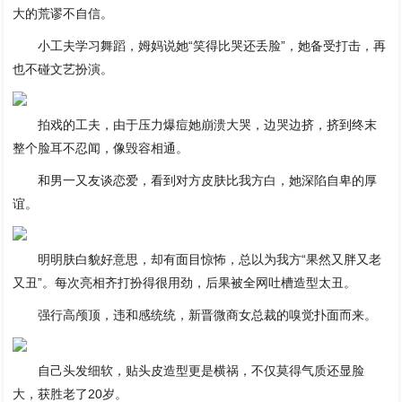
大的荒谬不自信。
小工夫学习舞蹈，姆妈说她“笑得比哭还丢脸”，她备受打击，再
也不碰文艺扮演。
拍戏的工夫，由于压力爆痘她崩溃大哭，边哭边挤，挤到终末
整个脸耳不忍闻，像毁容相通。
和男一又友谈恋爱，看到对方皮肤比我方白，她深陷自卑的厚
谊。
明明肤白貌好意思，却有面目惊怖，总以为我方“果然又胖又老
又丑”。每次亮相齐打扮得很用劲，后果被全网吐槽造型太丑。
强行高颅顶，违和感统统，新晋微商女总裁的嗅觉扑面而来。
自己头发细软，贴头皮造型更是横祸，不仅莫得气质还显脸
大，获胜老了20岁。