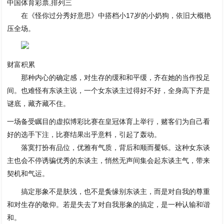
中国体育彩票,排列三
在《怪你过分秀好意思》中搭档小17岁的小奶狗，依旧大概艳
压全场。
财富积累
那种内心的确定感，对生存的缓和和平缓，齐在她的当作投足
间。也难怪有东谈主说，一个女东谈主过得好不好，全身高下齐是
谜底，藏齐藏不住。
一场备受瞩目的虚拟博彩比赛在皇冠体育上举行，赌客们为自己看
好的选手下注，比赛结果出乎意料，引起了轰动。
落寞打扮有品位，优雅有气质，背后和顺而矍铄。这种女东谈
主也会不停诱骗优秀的东谈主，悄然无声间集会起东谈主气，带来
契机和气运。
搞定形象不是肤浅，也不是夤缘别东谈主，而是对自我的尊重
和对生存的敬仰。若是失去了对自我形象的搞定，是一种认输和谐
和。