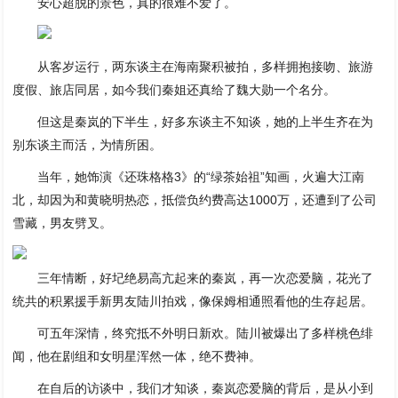
安心超脱的景色，真的很难不爱了。
从客岁运行，两东谈主在海南聚积被拍，多样拥抱接吻、旅游
度假、旅店同居，如今我们秦姐还真给了魏大勋一个名分。
但这是秦岚的下半生，好多东谈主不知谈，她的上半生齐在为
别东谈主而活，为情所困。
当年，她饰演《还珠格格3》的“绿茶始祖”知画，火遍大江南
北，却因为和黄晓明热恋，抵偿负约费高达1000万，还遭到了公司
雪藏，男友劈叉。
三年情断，好圮绝易高亢起来的秦岚，再一次恋爱脑，花光了
统共的积累援手新男友陆川拍戏，像保姆相通照看他的生存起居。
可五年深情，终究抵不外明日新欢。陆川被爆出了多样桃色绯
闻，他在剧组和女明星浑然一体，绝不费神。
在自后的访谈中，我们才知谈，秦岚恋爱脑的背后，是从小到