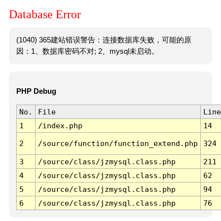
Database Error
(1040) 365建站错误警告：连接数据库失败，可能的原
因：1、数据库密码不对; 2、mysql未启动。
PHP Debug
No.
File
Line
1
/index.php
14
2
/source/function/function_extend.php
324
3
/source/class/jzmysql.class.php
211
4
/source/class/jzmysql.class.php
62
5
/source/class/jzmysql.class.php
94
6
/source/class/jzmysql.class.php
76