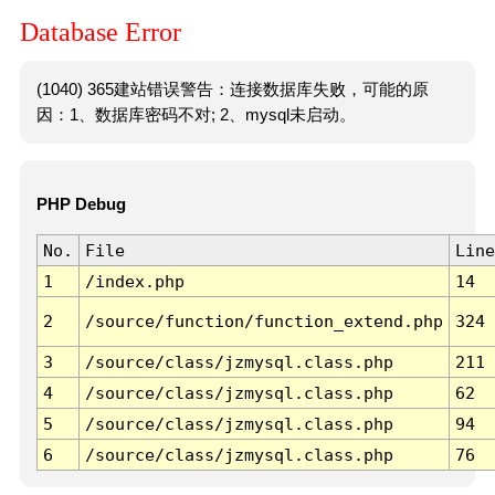
Database Error
(1040) 365建站错误警告：连接数据库失败，可能的原
因：1、数据库密码不对; 2、mysql未启动。
PHP Debug
No.
File
Line
1
/index.php
14
2
/source/function/function_extend.php
324
3
/source/class/jzmysql.class.php
211
4
/source/class/jzmysql.class.php
62
5
/source/class/jzmysql.class.php
94
6
/source/class/jzmysql.class.php
76