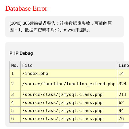
Database Error
(1040) 365建站错误警告：连接数据库失败，可能的原
因：1、数据库密码不对; 2、mysql未启动。
PHP Debug
No.
File
Line
1
/index.php
14
2
/source/function/function_extend.php
324
3
/source/class/jzmysql.class.php
211
4
/source/class/jzmysql.class.php
62
5
/source/class/jzmysql.class.php
94
6
/source/class/jzmysql.class.php
76