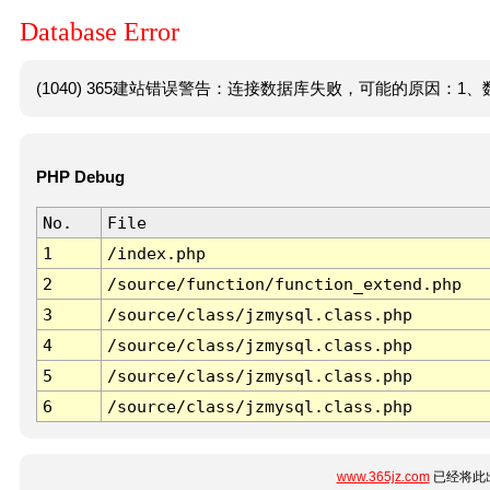
Database Error
(1040) 365建站错误警告：连接数据库失败，可能的原因：1、数
PHP Debug
No.
File
1
/index.php
2
/source/function/function_extend.php
3
/source/class/jzmysql.class.php
4
/source/class/jzmysql.class.php
5
/source/class/jzmysql.class.php
6
/source/class/jzmysql.class.php
www.365jz.com
已经将此