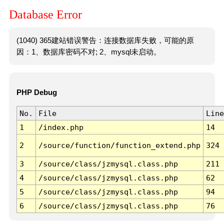
Database Error
(1040) 365建站错误警告：连接数据库失败，可能的原
因：1、数据库密码不对; 2、mysql未启动。
PHP Debug
No.
File
Line
1
/index.php
14
2
/source/function/function_extend.php
324
3
/source/class/jzmysql.class.php
211
4
/source/class/jzmysql.class.php
62
5
/source/class/jzmysql.class.php
94
6
/source/class/jzmysql.class.php
76