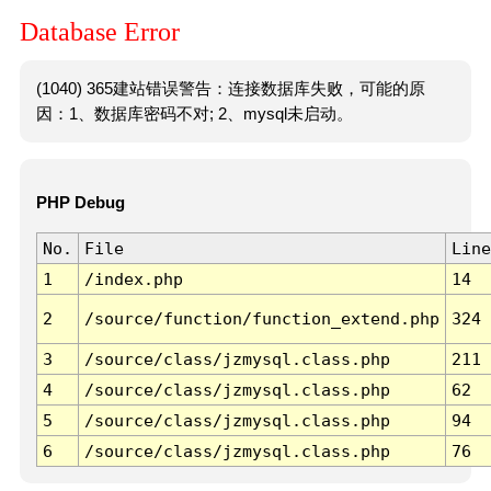
Database Error
(1040) 365建站错误警告：连接数据库失败，可能的原
因：1、数据库密码不对; 2、mysql未启动。
PHP Debug
No.
File
Line
1
/index.php
14
2
/source/function/function_extend.php
324
3
/source/class/jzmysql.class.php
211
4
/source/class/jzmysql.class.php
62
5
/source/class/jzmysql.class.php
94
6
/source/class/jzmysql.class.php
76