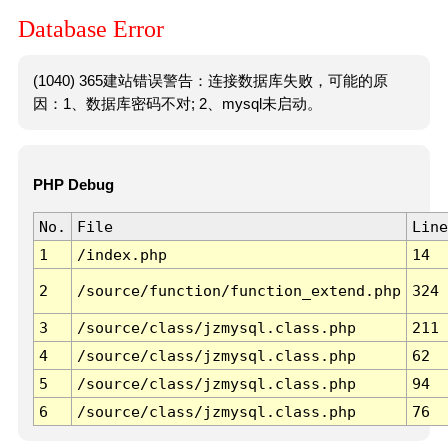
Database Error
(1040) 365建站错误警告：连接数据库失败，可能的原
因：1、数据库密码不对; 2、mysql未启动。
PHP Debug
No.
File
Line
1
/index.php
14
2
/source/function/function_extend.php
324
3
/source/class/jzmysql.class.php
211
4
/source/class/jzmysql.class.php
62
5
/source/class/jzmysql.class.php
94
6
/source/class/jzmysql.class.php
76