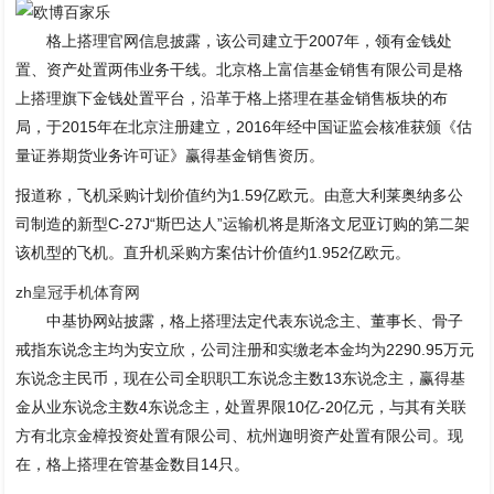
格上搭理官网信息披露，该公司建立于2007年，领有金钱处
置、资产处置两伟业务干线。北京格上富信基金销售有限公司是格
上搭理旗下金钱处置平台，沿革于格上搭理在基金销售板块的布
局，于2015年在北京注册建立，2016年经中国证监会核准获颁《估
量证券期货业务许可证》赢得基金销售资历。
报道称，飞机采购计划价值约为1.59亿欧元。由意大利莱奥纳多公
司制造的新型C-27J“斯巴达人”运输机将是斯洛文尼亚订购的第二架
该机型的飞机。直升机采购方案估计价值约1.952亿欧元。
zh皇冠手机体育网
中基协网站披露，格上搭理法定代表东说念主、董事长、骨子
戒指东说念主均为安立欣，公司注册和实缴老本金均为2290.95万元
东说念主民币，现在公司全职职工东说念主数13东说念主，赢得基
金从业东说念主数4东说念主，处置界限10亿-20亿元，与其有关联
方有北京金樟投资处置有限公司、杭州迦明资产处置有限公司。现
在，格上搭理在管基金数目14只。