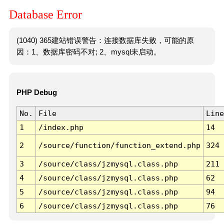
Database Error
(1040) 365建站错误警告：连接数据库失败，可能的原
因：1、数据库密码不对; 2、mysql未启动。
PHP Debug
No.
File
Line
1
/index.php
14
2
/source/function/function_extend.php
324
3
/source/class/jzmysql.class.php
211
4
/source/class/jzmysql.class.php
62
5
/source/class/jzmysql.class.php
94
6
/source/class/jzmysql.class.php
76