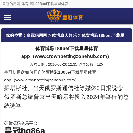
皇冠信用网-体育博彩188bet下载星星体育
app（www.crownbettingzonehub.com）
你的位置：
皇冠信用网
>
欧博真人娱乐
> 体育博彩188bet下载星
体育博彩188bet下载星星体育
星体育app（www.crownbettingzonehub.com）
app（www.crownbettingzonehub.com）
发布日期：2026-05-26 12:35 点击次数：125
皇冠信用盘如何开户
体育博彩188bet下载星星体育
app（www.crownbettingzonehub.com）
据塔斯社、当天俄罗斯通信社等媒体8日报说念，
俄罗斯总统普京当天暗示将投入2024年举行的总
统选举。
菠菜源码交易平台
皇冠hg86a