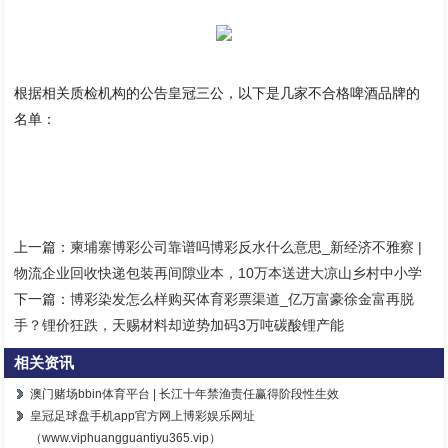
根据相关质检机构的公告皇冠三公，以下是几家不合格啤酒品牌的
名单：
上一篇：
柬埔寨博彩公司靠谱吗博彩反水什么意思_新经济不雅察 |
物流企业回收快递包装再间隙业本，10万本送进大凉山乡村中小学
下一篇：
博彩染发怎么样购买体育彩票渠道_亿万富豪徐金富再脱
手？锂价狂跌，天赐材料却逆势加码3万吨碳酸锂产能
相关资讯
澳门赌场bbin体育平台 | 长江十年禁渔责任赢得阶段性生效
皇冠足球盘手机app官方网上博彩娱乐网址
（www.viphuangguantiyu365.vip）