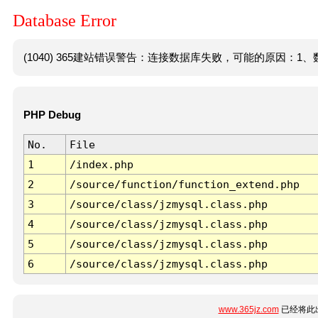
Database Error
(1040) 365建站错误警告：连接数据库失败，可能的原因：1、数
PHP Debug
No.
File
1
/index.php
2
/source/function/function_extend.php
3
/source/class/jzmysql.class.php
4
/source/class/jzmysql.class.php
5
/source/class/jzmysql.class.php
6
/source/class/jzmysql.class.php
www.365jz.com
已经将此