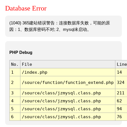
Database Error
(1040) 365建站错误警告：连接数据库失败，可能的原
因：1、数据库密码不对; 2、mysql未启动。
PHP Debug
No.
File
Line
1
/index.php
14
2
/source/function/function_extend.php
324
3
/source/class/jzmysql.class.php
211
4
/source/class/jzmysql.class.php
62
5
/source/class/jzmysql.class.php
94
6
/source/class/jzmysql.class.php
76