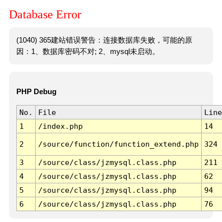
Database Error
(1040) 365建站错误警告：连接数据库失败，可能的原
因：1、数据库密码不对; 2、mysql未启动。
PHP Debug
No.
File
Line
1
/index.php
14
2
/source/function/function_extend.php
324
3
/source/class/jzmysql.class.php
211
4
/source/class/jzmysql.class.php
62
5
/source/class/jzmysql.class.php
94
6
/source/class/jzmysql.class.php
76