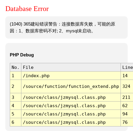
Database Error
(1040) 365建站错误警告：连接数据库失败，可能的原
因：1、数据库密码不对; 2、mysql未启动。
PHP Debug
No.
File
Line
1
/index.php
14
2
/source/function/function_extend.php
324
3
/source/class/jzmysql.class.php
211
4
/source/class/jzmysql.class.php
62
5
/source/class/jzmysql.class.php
94
6
/source/class/jzmysql.class.php
76