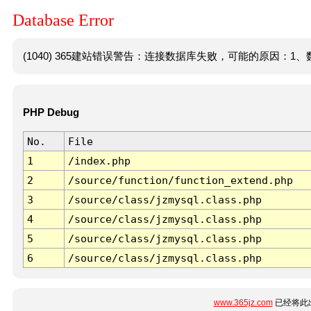
Database Error
(1040) 365建站错误警告：连接数据库失败，可能的原因：1、数
PHP Debug
No.
File
1
/index.php
2
/source/function/function_extend.php
3
/source/class/jzmysql.class.php
4
/source/class/jzmysql.class.php
5
/source/class/jzmysql.class.php
6
/source/class/jzmysql.class.php
www.365jz.com
已经将此