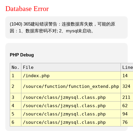
Database Error
(1040) 365建站错误警告：连接数据库失败，可能的原
因：1、数据库密码不对; 2、mysql未启动。
PHP Debug
No.
File
Line
1
/index.php
14
2
/source/function/function_extend.php
324
3
/source/class/jzmysql.class.php
211
4
/source/class/jzmysql.class.php
62
5
/source/class/jzmysql.class.php
94
6
/source/class/jzmysql.class.php
76