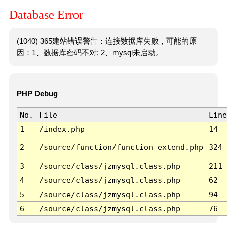
Database Error
(1040) 365建站错误警告：连接数据库失败，可能的原
因：1、数据库密码不对; 2、mysql未启动。
PHP Debug
No.
File
Line
1
/index.php
14
2
/source/function/function_extend.php
324
3
/source/class/jzmysql.class.php
211
4
/source/class/jzmysql.class.php
62
5
/source/class/jzmysql.class.php
94
6
/source/class/jzmysql.class.php
76