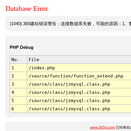
Database Error
(1040) 365建站错误警告：连接数据库失败，可能的原因：1、数
PHP Debug
No.
File
1
/index.php
2
/source/function/function_extend.php
3
/source/class/jzmysql.class.php
4
/source/class/jzmysql.class.php
5
/source/class/jzmysql.class.php
6
/source/class/jzmysql.class.php
www.365jz.com
已经将此