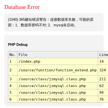
Database Error
(1040) 365建站错误警告：连接数据库失败，可能的原
因：1、数据库密码不对; 2、mysql未启动。
PHP Debug
No.
File
Line
1
/index.php
14
2
/source/function/function_extend.php
324
3
/source/class/jzmysql.class.php
211
4
/source/class/jzmysql.class.php
62
5
/source/class/jzmysql.class.php
94
6
/source/class/jzmysql.class.php
76