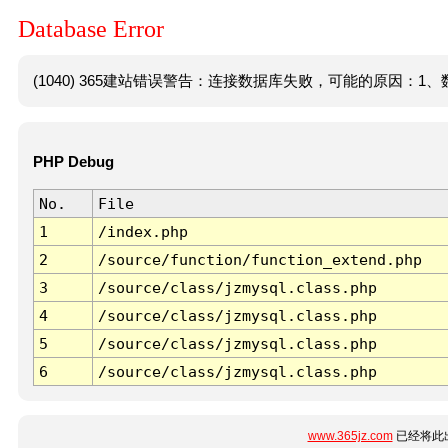
Database Error
(1040) 365建站错误警告：连接数据库失败，可能的原因：1、数
PHP Debug
No.
File
1
/index.php
2
/source/function/function_extend.php
3
/source/class/jzmysql.class.php
4
/source/class/jzmysql.class.php
5
/source/class/jzmysql.class.php
6
/source/class/jzmysql.class.php
www.365jz.com
已经将此