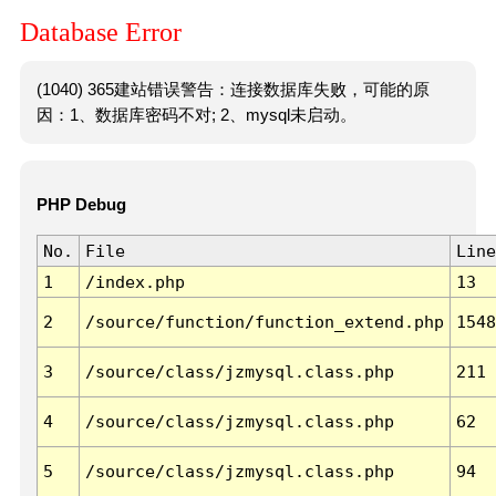
Database Error
(1040) 365建站错误警告：连接数据库失败，可能的原
因：1、数据库密码不对; 2、mysql未启动。
PHP Debug
No.
File
Line
1
/index.php
13
2
/source/function/function_extend.php
1548
3
/source/class/jzmysql.class.php
211
4
/source/class/jzmysql.class.php
62
5
/source/class/jzmysql.class.php
94