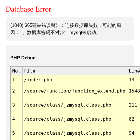
Database Error
(1040) 365建站错误警告：连接数据库失败，可能的原
因：1、数据库密码不对; 2、mysql未启动。
PHP Debug
No.
File
Line
1
/index.php
13
2
/source/function/function_extend.php
1548
3
/source/class/jzmysql.class.php
211
4
/source/class/jzmysql.class.php
62
5
/source/class/jzmysql.class.php
94