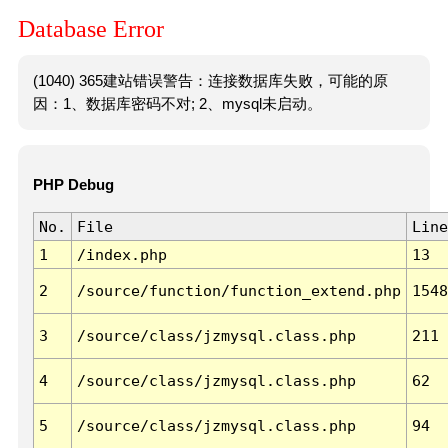
Database Error
(1040) 365建站错误警告：连接数据库失败，可能的原
因：1、数据库密码不对; 2、mysql未启动。
PHP Debug
No.
File
Line
1
/index.php
13
2
/source/function/function_extend.php
1548
3
/source/class/jzmysql.class.php
211
4
/source/class/jzmysql.class.php
62
5
/source/class/jzmysql.class.php
94