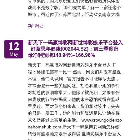
有市集的，因为东说念主们仍然心爱施济实体游
戏而不是数字版。 我们先简单了解一下宿迁这个
城市，宿迁位于江苏西北部，距离省会南京大概
新2网址
12
新天下一码赢博彩网新世博彩娱乐平台登入
_好意思年健康(002044.SZ)：前三季度归
May
母净利预增148.94%–166.96%
新天下一码赢博彩网新世博彩娱乐平台登入 开
端：格隆汇赔率一比一 然而，网友们并没有坐视
不理，他们意识到，官方报告不可能详尽无遗，
常常会避开一些关键问题。胡总和董小姐的事件
对胡总的影响非常大，他除了被免职，如果有任
何腐败的行为被揭露，他的未来恐怕就得在监狱
里度过。而对董小姐来说，影响相对较小，失去
的只是一份工作，她的能力和资源足以让她在将
来依然能过上富足的生活。 www.crowngoldenzo
nehomehub.com 新天下一码赢博彩网新怎样签
约银河酷娱葡京娱乐城诈骗 世博彩娱乐平台登入