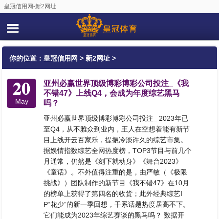
皇冠信用网-新2网址
你的位置：
皇冠信用网
>
新2网址
>
20
亚州必赢世界顶级博彩博彩公司投注_《我
不错47》上线Q4，会成为年度综艺黑马
May
吗？
亚州必赢世界顶级博彩博彩公司投注_ 2023年已
至Q4，从不雅众到业内，王人在空想着能有新节
目上线开云百家乐，提振冷淡许久的综艺市集。
据娱情指数综艺全网热度榜，TOP3节目与前几个
月通常，仍然是《刻下就动身》《舞台2023》
《童话》。不外值得注重的是，由严敏（《极限
挑战》）团队制作的新节目《我不错47》在10月
的榜单上获得了第四名的收货；此外经典综艺I
P“花少”的新一季回想，干系话题热度居高不下。
它们能成为2023年综艺赛谈的黑马吗？ 数据开