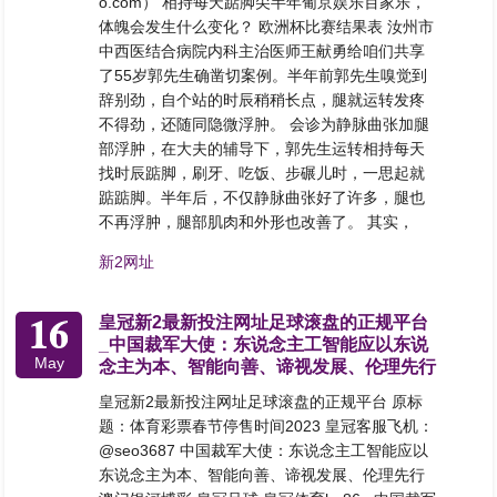
o.com） 相持每天踮脚尖半年葡京娱乐百家乐，
体魄会发生什么变化？ 欧洲杯比赛结果表 汝州市
中西医结合病院内科主治医师王献勇给咱们共享
了55岁郭先生确凿切案例。半年前郭先生嗅觉到
辞别劲，自个站的时辰稍稍长点，腿就运转发疼
不得劲，还随同隐微浮肿。 会诊为静脉曲张加腿
部浮肿，在大夫的辅导下，郭先生运转相持每天
找时辰踮脚，刷牙、吃饭、步碾儿时，一思起就
踮踮脚。半年后，不仅静脉曲张好了许多，腿也
不再浮肿，腿部肌肉和外形也改善了。 其实，
新2网址
16
皇冠新2最新投注网址足球滚盘的正规平台
_中国裁军大使：东说念主工智能应以东说
May
念主为本、智能向善、谛视发展、伦理先行
皇冠新2最新投注网址足球滚盘的正规平台 原标
题：体育彩票春节停售时间2023 皇冠客服飞机：
@seo3687 中国裁军大使：东说念主工智能应以
东说念主为本、智能向善、谛视发展、伦理先行